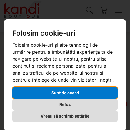
Produse
Folosim cookie-uri
Kandi Boutique
Produse
Genți, valize
Folosim cookie-uri și alte tehnologii de
urmărire pentru a îmbunătăți experiența ta de
navigare pe website-ul nostru, pentru afișa
conținut și reclame personalizate, pentru a
analiza traficul de pe website-ul nostru și
pentru a înțelege de unde vin vizitatorii noștri.
Geantă Desigual Delirium Urus,
maxi
Sunt de acord
-20%
Refuz
Vreau să schimb setările