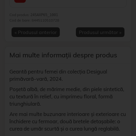
Cod produs:
24SAXP65_1001
Cod de bare:
8445110510728
« Produsul anterior
Produsul următor »
Mai multe informații despre produs
Geantă pentru femei din colecția Desigual
primăvară–vară, 2024.
Poșetă albă, de mărime medie, din piele sintetică,
cu textură în relief, cu imprimeu floral, formă
triunghiulară.
Are mai multe buzunare interioare și exterioare cu
închidere cu fermoar, două bretele detașabile: o
curea de umăr scurtă și o curea lungă reglabilă.