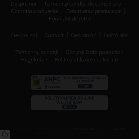
Despre noi
Termeni și condiții de cumpărare
Garanția produselor
Returnarea produselor
Formular de retur
Despre noi
Contact
Descărcări
Hartă site
Termeni și condiții
General Data protection
Regulation
Politica utilizare cookie-uri
®
LITHEA
Web-based Software Platform,
NetPixel Studio
. Hosted by
Cyberfolks
Server time: 2026-08-07 05:25:09
Connections: 8