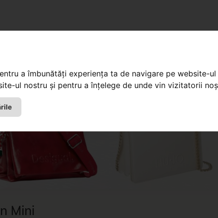
entru femei
pentru a îmbunătăți experiența ta de navigare pe website-ul 
te-ul nostru și pentru a înțelege de unde vin vizitatorii noșt
rile
n Mini