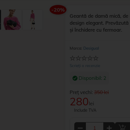
-20%
Geantă de damă mică, de cul
design elegant. Prevăzută 
și închidere cu fermoar.
Marca:
Desigual
Scrieți o recenzie
Disponibil: 2
Preț vechi:
350 lei
280
lei
Include TVA