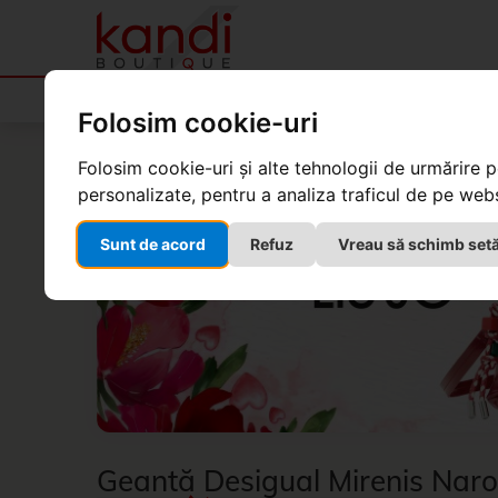
Produse
Folosim cookie-uri
Kandi Boutique
Produse
Genți, valize
Genți p
Folosim cookie-uri și alte tehnologii de urmărire 
personalizate, pentru a analiza traficul de pe websi
Sunt de acord
Refuz
Vreau să schimb setă
Geantă Desigual Mirenis Naro