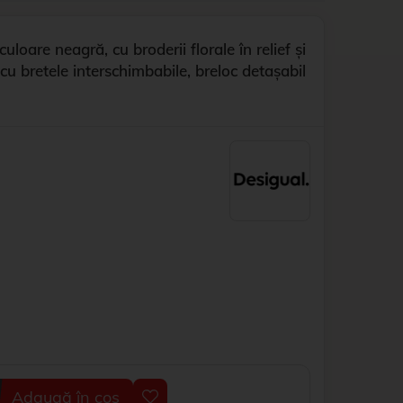
oare neagră, cu broderii florale în relief și
cu bretele interschimbabile, breloc detașabil
Adaugă în coș