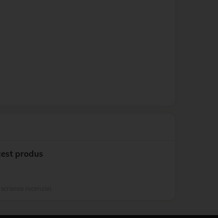
cest produs
 scrierea recenziei.