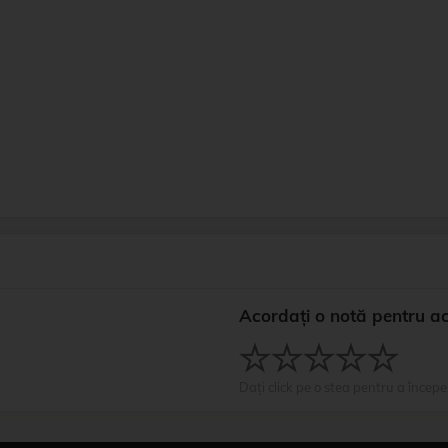
Acordați o notă pentru a
Dați click pe o stea pentru a începe