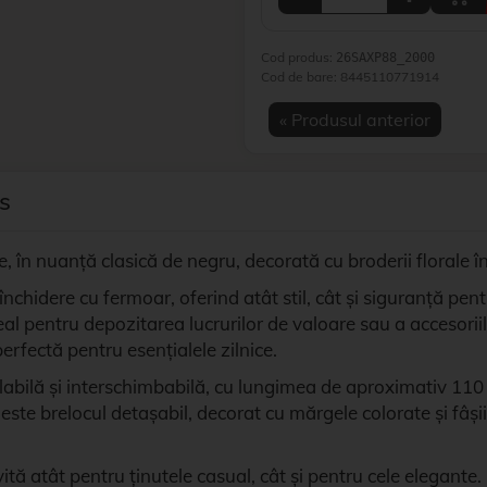
Cod produs:
26SAXP88_2000
Cod de bare:
8445110771914
« Produsul anterior
s
, în nuanță clasică de negru, decorată cu broderii florale în 
nchidere cu fermoar, oferind atât stil, cât și siguranță pent
eal pentru depozitarea lucrurilor de valoare sau a accesor
rfectă pentru esențialele zilnice.
bilă și interschimbabilă, cu lungimea de aproximativ 110 cm,
este brelocul detașabil, decorat cu mărgele colorate și fâși
vită atât pentru ținutele casual, cât și pentru cele elegante.