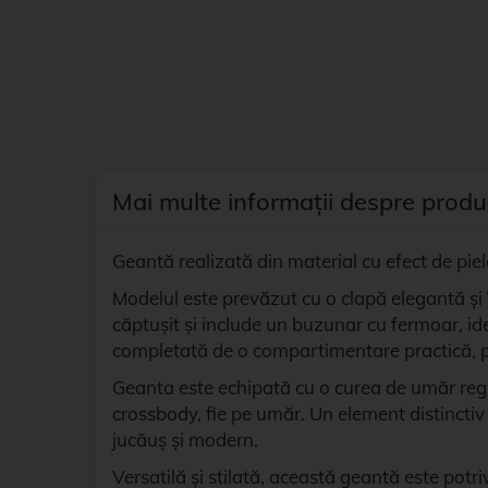
Mai multe informații despre produ
Geantă realizată din material cu efect de piele
Modelul este prevăzut cu o clapă elegantă și î
căptușit și include un buzunar cu fermoar, id
completată de o compartimentare practică, pe
Geanta este echipată cu o curea de umăr regla
crossbody, fie pe umăr. Un element distinctiv 
jucăuș și modern.
Versatilă și stilată, această geantă este potri