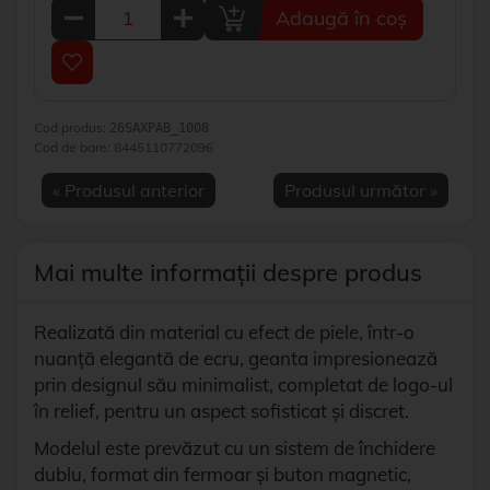
Adaugă în coș
Cod produs:
26SAXPAB_1008
Cod de bare:
8445110772096
« Produsul anterior
Produsul următor »
Mai multe informații despre produs
Realizată din material cu efect de piele, într-o
nuanță elegantă de ecru, geanta impresionează
prin designul său minimalist, completat de logo-ul
în relief, pentru un aspect sofisticat și discret.
Modelul este prevăzut cu un sistem de închidere
dublu, format din fermoar și buton magnetic,