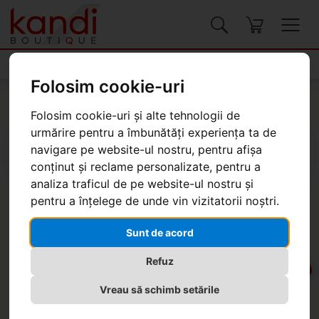
Produse
Folosim cookie-uri
Kandi Boutique
Produse
Genți, valize
Genți pentru femei
Folosim cookie-uri și alte tehnologii de
urmărire pentru a îmbunătăți experiența ta de
navigare pe website-ul nostru, pentru afișa
conținut și reclame personalizate, pentru a
analiza traficul de pe website-ul nostru și
pentru a înțelege de unde vin vizitatorii noștri.
Geantă Desigual Half Logo
Venecia, ecru
Sunt de acord
Refuz
-20%
Vreau să schimb setările