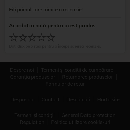
Fiți primul care trimite o recenzie!
Acordați o notă pentru acest produs
Dați click pe o stea pentru a începe scrierea recenziei.
Despre noi
Termeni și condiții de cumpărare
Garanția produselor
Returnarea produselor
Formular de retur
Despre noi
Contact
Descărcări
Hartă site
Termeni și condiții
General Data protection
Regulation
Politica utilizare cookie-uri