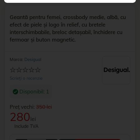
Geantă pentru femei, crossbody medie, albă, cu
efect de piele și logo în relief, cu bretele
interschimbabile, breloc detașabil, închidere cu
fermoar și buton magnetic.
Marca:
Desigual
Scrieți o recenzie
Disponibil: 1
Preț vechi:
350 lei
280
lei
Include TVA