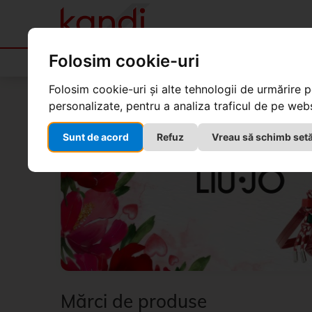
Folosim cookie-uri
Produse
Kandi Boutique
Produse
Mărci de produse
Folosim cookie-uri și alte tehnologii de urmărire 
personalizate, pentru a analiza traficul de pe websi
Sunt de acord
Refuz
Vreau să schimb setă
Mărci de produse