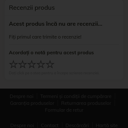
Recenzii produs
Acest produs încă nu are recenzii...
Fiți primul care trimite o recenzie!
Acordați o notă pentru acest produs
Dați click pe o stea pentru a începe scrierea recenziei.
Despre noi
Termeni și condiții de cumpărare
Garanția produselor
Returnarea produselor
Formular de retur
Despre noi
Contact
Descărcări
Hartă site