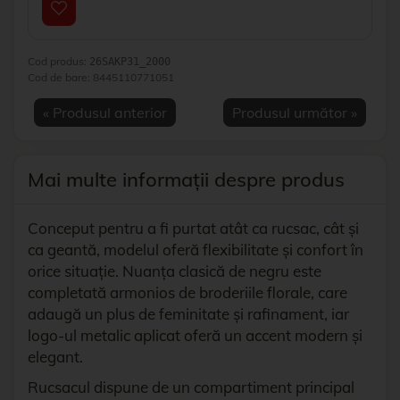
Cod produs:
26SAKP31_2000
Cod de bare:
8445110771051
« Produsul anterior
Produsul următor »
Mai multe informații despre produs
Conceput pentru a fi purtat atât ca rucsac, cât și
ca geantă, modelul oferă flexibilitate și confort în
orice situație. Nuanța clasică de negru este
completată armonios de broderiile florale, care
adaugă un plus de feminitate și rafinament, iar
logo-ul metalic aplicat oferă un accent modern și
elegant.
Rucsacul dispune de un compartiment principal