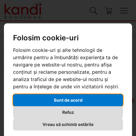
Produse
Folosim cookie-uri
Kandi Boutique
Produse
Genți, valize
Rucsacuri
Folosim cookie-uri și alte tehnologii de
urmărire pentru a îmbunătăți experiența ta de
navigare pe website-ul nostru, pentru afișa
conținut și reclame personalizate, pentru a
analiza traficul de pe website-ul nostru și
Rucsac Desigual Mirenis Posadas
pentru a înțelege de unde vin vizitatorii noștri.
-20%
-20%
Sunt de acord
Refuz
Vreau să schimb setările