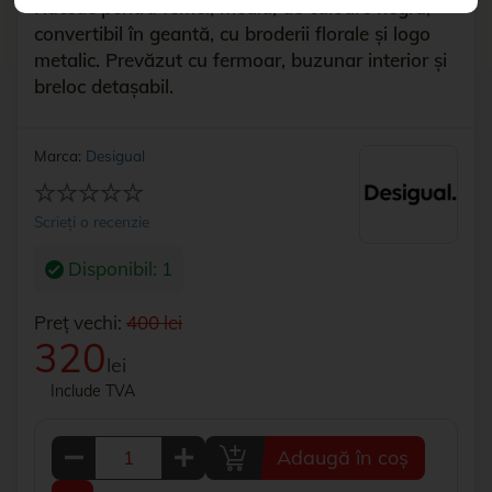
Rucsac pentru femei, mediu, de culoare negru,
convertibil în geantă, cu broderii florale și logo
metalic. Prevăzut cu fermoar, buzunar interior și
breloc detașabil.
Marca:
Desigual
Scrieți o recenzie
Disponibil: 1
Preț vechi:
400 lei
320
lei
Include TVA
Adaugă în coș