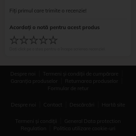
Fiți primul care trimite o recenzie!
Acordați o notă pentru acest produs
Dați click pe o stea pentru a începe scrierea recenziei.
Despre noi
Termeni și condiții de cumpărare
Garanția produselor
Returnarea produselor
Formular de retur
Despre noi
Contact
Descărcări
Hartă site
Termeni și condiții
General Data protection
Regulation
Politica utilizare cookie-uri