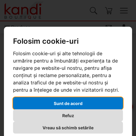
Produse
Kandi Boutique
Produse
Genți, valize
Folosim cookie-uri
Genți pentru femei
Folosim cookie-uri și alte tehnologii de
urmărire pentru a îmbunătăți experiența ta de
navigare pe website-ul nostru, pentru afișa
conținut și reclame personalizate, pentru a
analiza traficul de pe website-ul nostru și
Geantă Desigual Chandra Venecia
pentru a înțelege de unde vin vizitatorii noștri.
Sunt de acord
-20%
-20%
Refuz
Vreau să schimb setările