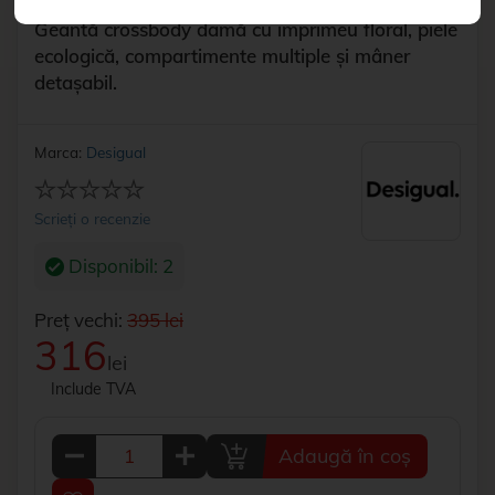
Geantă crossbody damă cu imprimeu floral, piele
ecologică, compartimente multiple și mâner
detașabil.
Marca:
Desigual
Scrieți o recenzie
Disponibil: 2
Preț vechi:
395 lei
316
lei
Include TVA
Adaugă în coș