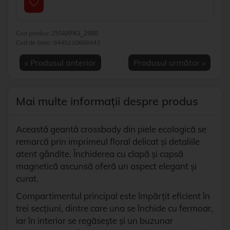
Cod produs:
25SAXPA3_2000
Cod de bare:
8445110668443
« Produsul anterior
Produsul următor »
Mai multe informații despre produs
Această geantă crossbody din piele ecologică se
remarcă prin imprimeul floral delicat și detaliile
atent gândite. Închiderea cu clapă și capsă
magnetică ascunsă oferă un aspect elegant și
curat.
Compartimentul principal este împărțit eficient în
trei secțiuni, dintre care una se închide cu fermoar,
iar în interior se regăsește și un buzunar