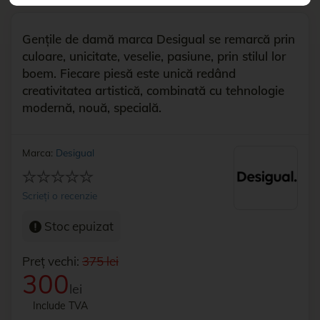
Gențile de damă marca Desigual se remarcă prin
culoare, unicitate, veselie, pasiune, prin stilul lor
boem. Fiecare piesă este unică redând
creativitatea artistică, combinată cu tehnologie
modernă, nouă, specială.
Marca:
Desigual
Scrieți o recenzie
Stoc epuizat
Preț vechi:
375 lei
300
lei
Include TVA