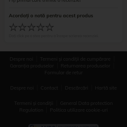
Acordați o notă pentru acest produs
Dați click pe o stea pentru a începe scrierea recenziei.
Despre noi
Termeni și condiții de cumpărare
Garanția produselor
Returnarea produselor
Formular de retur
Despre noi
Contact
Descărcări
Hartă site
Termeni și condiții
General Data protection
Regulation
Politica utilizare cookie-uri