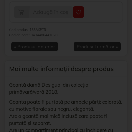
Adaugă în coș
Cod produs:
18SAXPI5
Cod de bare:
8434486441620
« Produsul anterior
Produsul următor »
Mai multe informații despre produs
Geantă damă Desigual din colecția
primăvară/vară 2018.
Geanta poate fi purtată pe ambele părți: colorată,
cu motive florale sau negru, elegantă.
Are o geantă mai mică inclusă care poate fi
purtată și separat.
Are un compartiment principal cu închidere cu