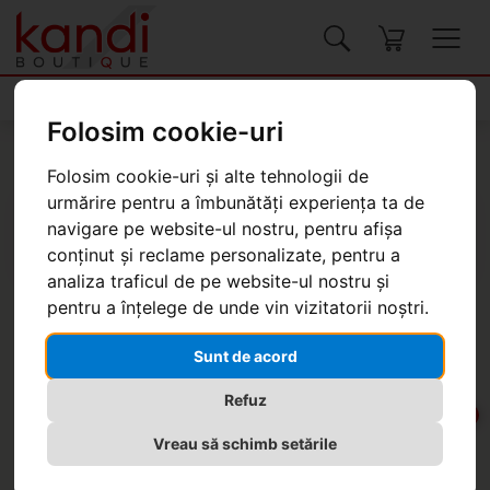
Produse
Folosim cookie-uri
Kandi Boutique
Produse
Genți, valize
Genți pentru femei
Folosim cookie-uri și alte tehnologii de
urmărire pentru a îmbunătăți experiența ta de
navigare pe website-ul nostru, pentru afișa
conținut și reclame personalizate, pentru a
analiza traficul de pe website-ul nostru și
pentru a înțelege de unde vin vizitatorii noștri.
Geantă de damă Desigual Aria
Capri
Sunt de acord
Refuz
-20%
Vreau să schimb setările