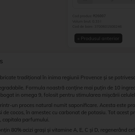
Cod produs:
M26007
Volum brut: 0.33 l
Cod de bare:
3700601508246
« Produsul anterior
s
ricate tradițional în inima regiunii Provence și se potrivesc 
gradabile. Formula noastră conține mai puțin de 10 ingredien
ine bogat in omega 9, folosit pentru stimularea mișcării celule
printr-un proces natural numit saponificare. Acesta este pro
 și de cocos, în amestec cu carbonat de potasiu. Tot acest 
, capitala parfumului.
țin 80% acizi grași și vitamine A, E, C și D, regenerând celul