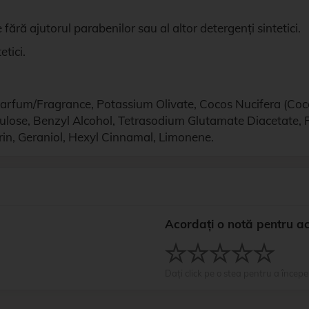
ără ajutorul parabenilor sau al altor detergenți sintetici.
etici.
rfum/Fragrance, Potassium Olivate, Cocos Nucifera (Coconu
lulose, Benzyl Alcohol, Tetrasodium Glutamate Diacetate, 
arin, Geraniol, Hexyl Cinnamal, Limonene.
Acordați o notă pentru a
Dați click pe o stea pentru a începe