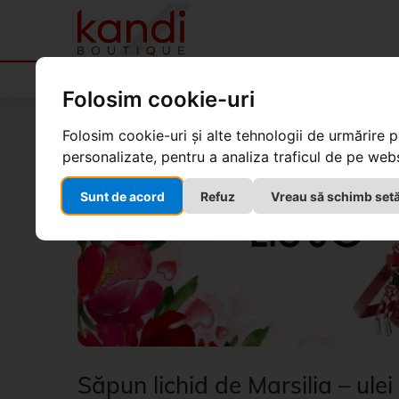
Produse
Folosim cookie-uri
Kandi Boutique
Produse
Cosmetice naturale La 
Folosim cookie-uri și alte tehnologii de urmărire 
personalizate, pentru a analiza traficul de pe websi
Sunt de acord
Refuz
Vreau să schimb setă
Săpun lichid de Marsilia – ule