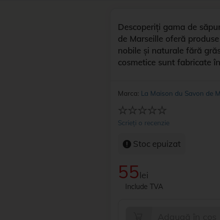
Descoperiți gama de săpun
de Marseille oferă produse 
nobile și naturale fără gr
cosmetice sunt fabricate î
Marca:
La Maison du Savon de Ma
Scrieți o recenzie
Stoc epuizat
55
lei
Include TVA
Adaugă în coș