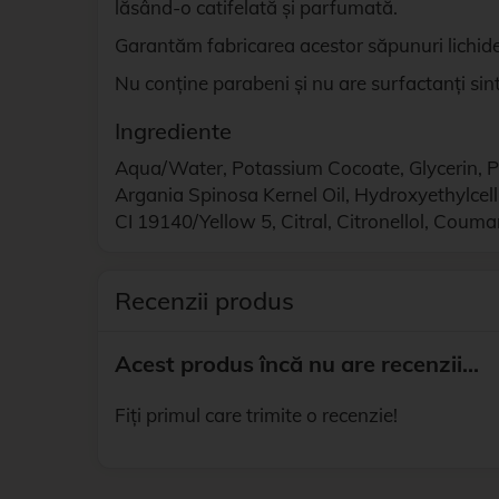
lăsând-o catifelată și parfumată.
Garantăm fabricarea acestor săpunuri lichide f
Nu conține parabeni și nu are surfactanți sint
Ingrediente
Aqua/Water, Potassium Cocoate, Glycerin, Pa
Argania Spinosa Kernel Oil, Hydroxyethylcel
CI 19140/Yellow 5, Citral, Citronellol, Coum
Recenzii produs
Acest produs încă nu are recenzii...
Fiți primul care trimite o recenzie!