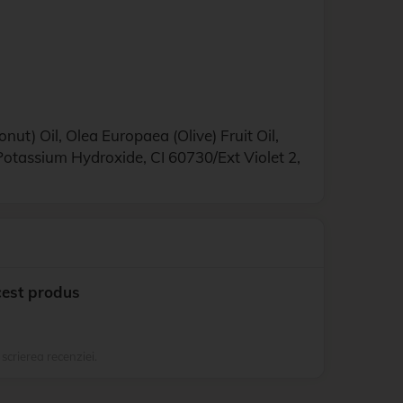
t) Oil, Olea Europaea (Olive) Fruit Oil,
Potassium Hydroxide, CI 60730/Ext Violet 2,
cest produs
 scrierea recenziei.