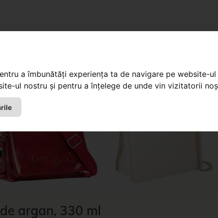
Maison de Savon du Marseille
Săpunuri
pentru a îmbunătăți experiența ta de navigare pe website-ul 
te-ul nostru și pentru a înțelege de unde vin vizitatorii noșt
rile
i de argan, 330 ml