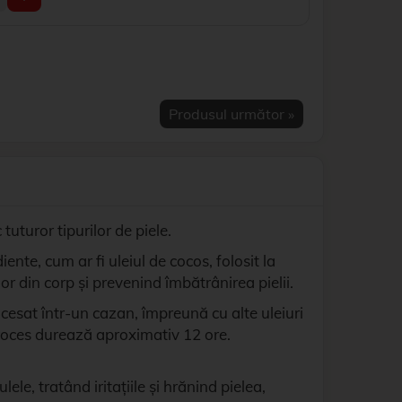
Produsul următor »
tuturor tipurilor de piele.
te, cum ar fi uleiul de cocos, folosit la
lor din corp și prevenind îmbătrânirea pielii.
cesat într-un cazan, împreună cu alte uleiuri
proces durează aproximativ 12 ore.
ele, tratând iritațiile și hrănind pielea,