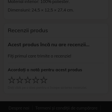
Material interior: 100% poliester.
Dimensiuni: 24,5 × 12,5 × 27,4 cm.
Recenzii produs
Acest produs încă nu are recenzii...
Fiți primul care trimite o recenzie!
Acordați o notă pentru acest produs
Dați click pe o stea pentru a începe scrierea recenziei.
Despre noi
Termeni și condiții de cumpărare