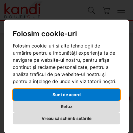
Produse
Folosim cookie-uri
Kandi Boutique
Produse
Genți, valize
Rucsacuri
Folosim cookie-uri și alte tehnologii de
urmărire pentru a îmbunătăți experiența ta de
navigare pe website-ul nostru, pentru afișa
conținut și reclame personalizate, pentru a
analiza traficul de pe website-ul nostru și
pentru a înțelege de unde vin vizitatorii noștri.
Rucsac Desigual Circa Dubrovnik
Sunt de acord
-20%
Refuz
Vreau să schimb setările