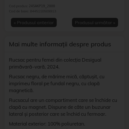
Cod produs:
24SAKP19_2000
Cod de bare:
8445110509913
« Produsul anterior
Produsul următor »
Mai multe informații despre produs
Rucsac pentru femei din colecția Desigual
primăvară–vară, 2024.
Rucsac negru, de mărime mică, căptușit, cu
imprimeu floral pe fundal negru, cu clapă
magnetică.
Rucsacul are un compartiment care se închide cu
clapă cu magnet. Dispune de câte un buzunar
lateral și posterior care se închid cu fermoar.
Material exterior: 100% poliuretan.