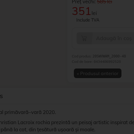
Preț vechi:
585 lei
351
lei
Include TVA
Adaugă în coș
Cod produs:
20SWVWAM_2000-40
Cod de bare:
8434486992528
« Produsul anterior
s
ual primăvară–vară 2020.
istian Lacroix rochia prezintă un peisaj artistic inspirat 
până la cot, din țesătură ușoară și moale.