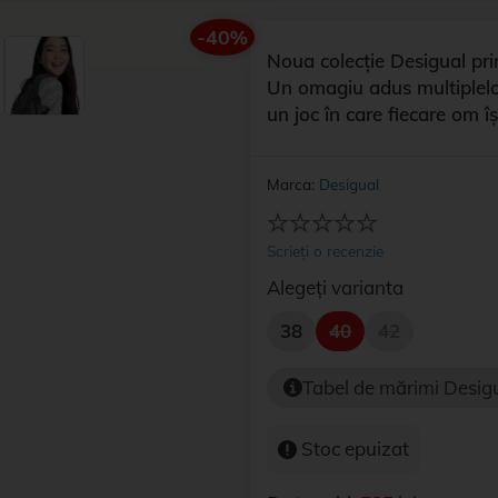
-40%
Noua colecție Desigual prim
Un omagiu adus multiplelor
un joc în care fiecare om își
Marca:
Desigual
Scrieți o recenzie
Alegeți varianta
38
40
42
Tabel de mărimi Desigu
Stoc epuizat