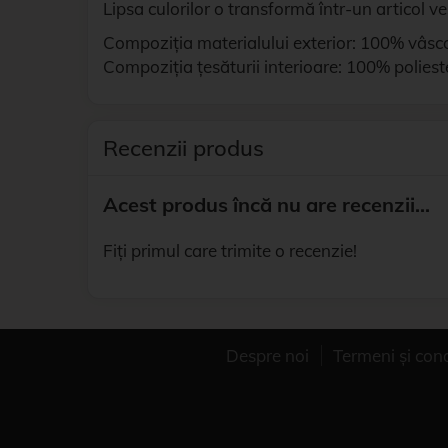
Lipsa culorilor o transformă într-un articol v
Compoziția materialului exterior: 100% vâsc
Compoziția țesăturii interioare: 100% poliest
Recenzii produs
Acest produs încă nu are recenzii...
Fiți primul care trimite o recenzie!
Despre noi
Termeni și con