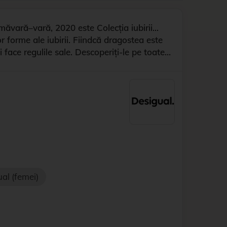
ăvară–vară, 2020 este Colecția iubirii...
 forme ale iubirii. Fiindcă dragostea este
 face regulile sale. Descoperiți-le pe toate...
al (femei)