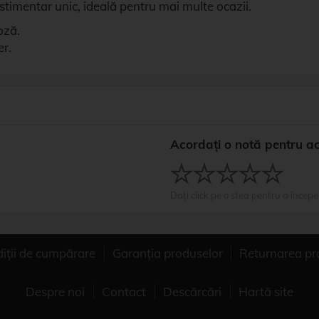
estimentar unic, ideală pentru mai multe ocazii.
oză.
er.
Acordați o notă pentru a
Dați click pe o stea pentru a începe
diții de cumpărare
Garanția produselor
Returnarea pr
Despre noi
Contact
Descărcări
Hartă site