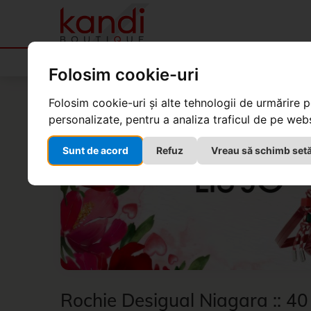
Produse
Folosim cookie-uri
Kandi Boutique
Produse
Îmbrăcăminte
Folosim cookie-uri și alte tehnologii de urmărire 
personalizate, pentru a analiza traficul de pe websi
Sunt de acord
Refuz
Vreau să schimb setă
Rochie Desigual Niagara :: 40