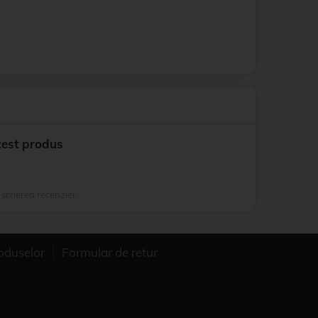
cest produs
 scrierea recenziei.
oduselor
Formular de retur