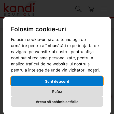
Produse
Folosim cookie-uri
Kandi Boutique
Produse
Genți, valize
Genți pentru femei
Folosim cookie-uri și alte tehnologii de
urmărire pentru a îmbunătăți experiența ta de
navigare pe website-ul nostru, pentru afișa
conținut și reclame personalizate, pentru a
analiza traficul de pe website-ul nostru și
pentru a înțelege de unde vin vizitatorii noștri.
Geantă Desigual Rapsodia Phuket
Sunt de acord
Mini, fuchsia
Refuz
-20%
-20%
Vreau să schimb setările