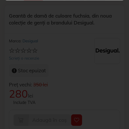
Geantă de damă de culoare fuchsia, din noua
colecție de genți a brandului Desigual.
Marca:
Desigual
Scrieți o recenzie
Stoc epuizat
Preț vechi:
350 lei
280
lei
Include TVA
Adaugă în coș