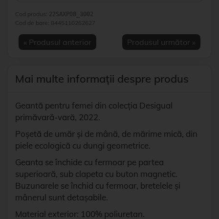
Cod produs:
22SAXP08_3002
Cod de bare:
8445110262627
« Produsul anterior
Produsul următor »
Mai multe informații despre produs
Geantă pentru femei din colecția Desigual
primăvară-vară, 2022.
Poșetă de umăr și de mână, de mărime mică, din
piele ecologică cu dungi geometrice.
Geanta se închide cu fermoar pe partea
superioară, sub clapeta cu buton magnetic.
Buzunarele se închid cu fermoar, bretelele și
mânerul sunt detașabile.
Material exterior: 100% poliuretan.