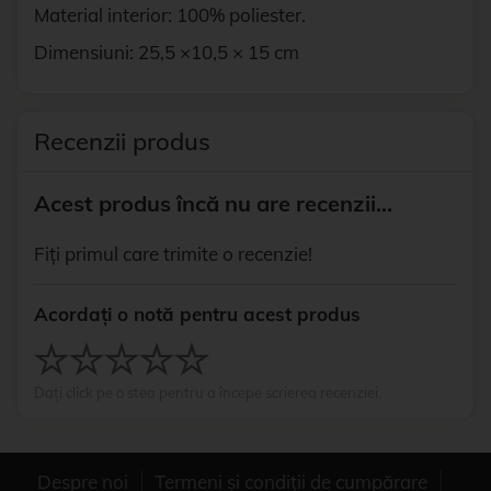
Material interior: 100% poliester.
Dimensiuni: 25,5 ×10,5 × 15 cm
Recenzii produs
Acest produs încă nu are recenzii...
Fiți primul care trimite o recenzie!
Acordați o notă pentru acest produs
Dați click pe o stea pentru a începe scrierea recenziei.
Despre noi
Termeni și condiții de cumpărare